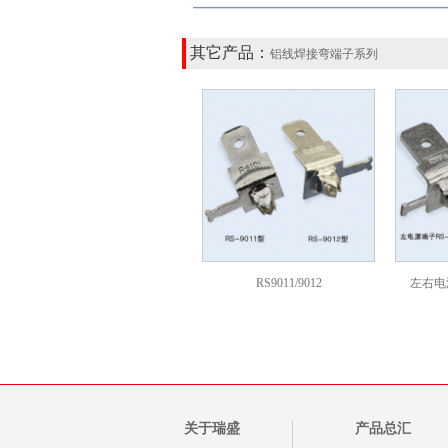
其它产品：
铝线焊接弯端子系列
RS9011/9012
左右电源
关于瑞盛
产品总汇